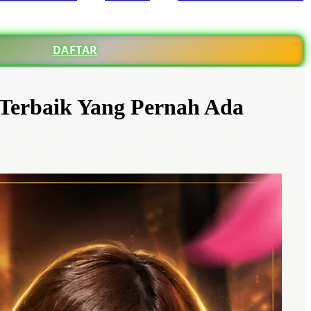
DAFTAR
erbaik Yang Pernah Ada