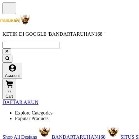
KETIK DI GOOGLE 'BANDARTARUHAN168 '
Account
0
Cart
DAFTAR AKUN
Explore Categories
Popular Products
Shop All Designs
BANDARTARUHAN168
SITUS 